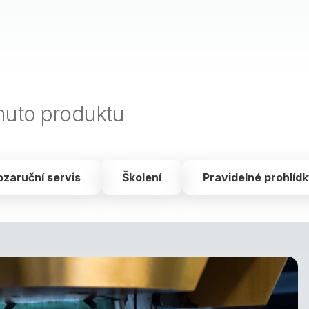
muto produktu
ozaruční servis
Školení
Pravidelné prohlíd