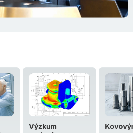
um
Kovovýroba