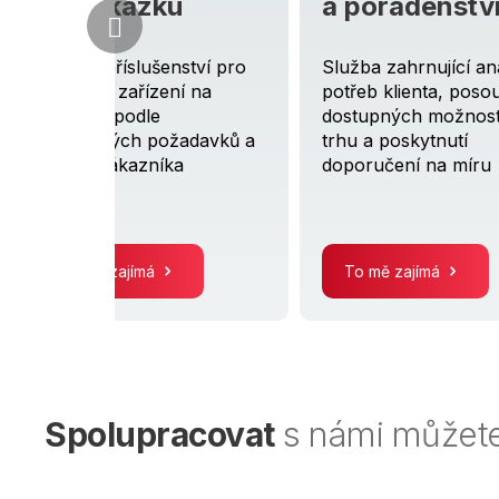
u
a poradenství
a výv
ství pro
Služba zahrnující analýzu
Analýza,
í na
potřeb klienta, posouzení
návrh, 
dostupných možností na
vylepšen
žadavků a
trhu a poskytnutí
testovac
a
doporučení na míru
přísluše
To mě zajímá
To mě
Spolupracovat
s námi můžete