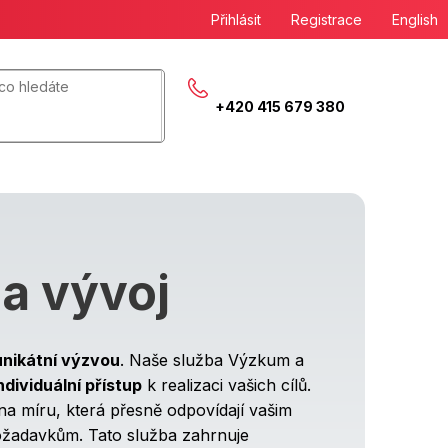
Přihlásit
Registrace
English
+420 415 679 380
a vývoj
unikátní výzvou
. Naše služba Výzkum a
ndividuální přístup
k realizaci vašich cílů.
na míru, která přesně odpovídají vašim
ožadavkům. Tato služba zahrnuje