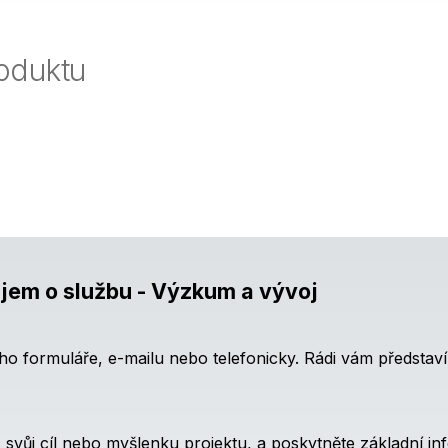
oduktu
jem o službu - Výzkum a vývoj
ího formuláře, e-mailu nebo telefonicky. Rádi vám představ
t, svůj cíl nebo myšlenku projektu, a poskytněte základní 