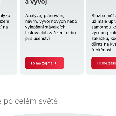
oj
 plánování,
Služba může zahrnovat ať
vývoj nových nebo
už malé úpravy nebo
í stávajících
samotnou konstrukci a
ích zařízení nebo
výrobu prototypů na
nství
zakázku, kde klademe
důraz na kvalitu a
funkčnost.
 zajímá
To mě zajímá
 po celém světě