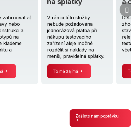
na splátky
a odhad ceny
V rámci této služby
Detailní posouzení a
nebude požadována
zhodnocení technického
jednorázová platba při
stavu, výkonnosti a další
nákupu testovacího
relevantních aspektů
zařízení aleje možné
testovacího zařízení
rozdělit si náklady na
včetně.
menší, pravidelné splátky.
To mě zajímá
To mě zajímá
Zašlete nám poptávku