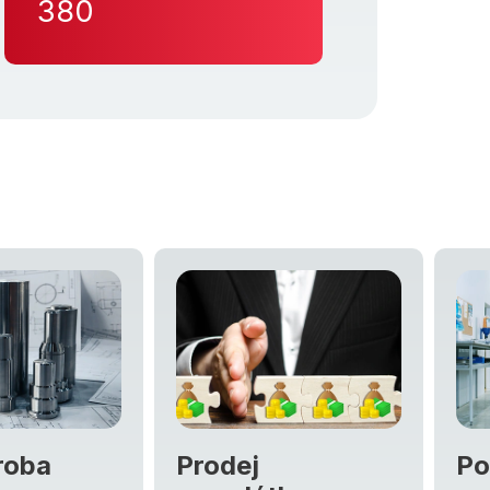
380
Prodej
Posudky