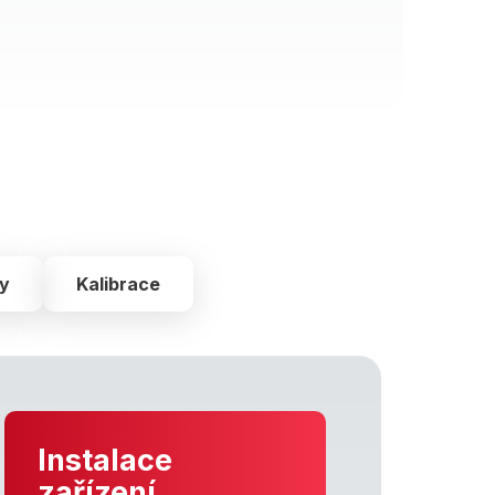
ky
Kalibrace
Instalace
zařízení