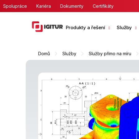
Přejít
Spolupráce
Kariéra
Dokumenty
Certifikáty
na
obsah
Produkty a řešení
Služby
Domů
Služby
Služby přímo na míru