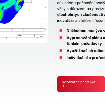
důkladnou počáteční analý
vždy s důrazem na precizn
dlouholetých zkušeností 
inovativní a efektivní řešení
Důkladnou analýzu v
Vypracování plánu a
funkční požadavky
Využití našich odbo
Individuální a profes
Nezávazná poptávka