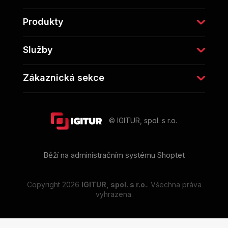
t
í
Produkty
Služby
Zákaznická sekce
© IGITUR, spol. s r.o.
Běží na administračním systému Shoptet
Copyright 2026
IGITUR, spol. s r.o.
. Všechna práva
vyhrazena.