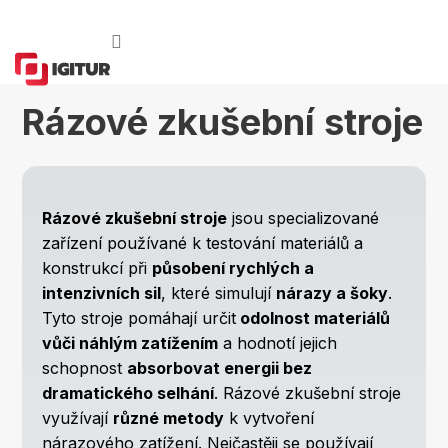
Přejít
na
obsah
Rázové zkušební stroje
Rázové zkušební stroje
jsou specializované
zařízení používané k testování materiálů a
konstrukcí při
působení rychlých a
intenzivních sil
, které simulují
nárazy a šoky
.
Tyto stroje pomáhají určit
odolnost materiálů
vůči náhlým zatížením
a hodnotí jejich
schopnost
absorbovat energii bez
dramatického selhání
. Rázové zkušební stroje
využívají
různé metody
k vytvoření
nárazového zatížení. Nejčastěji se používají