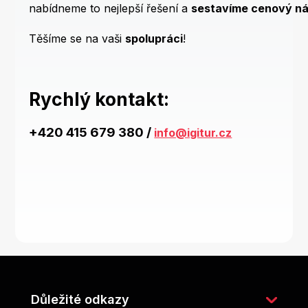
nabídneme to nejlepší řešení a
sestavíme cenový n
Těšíme se na vaši
spolupráci
!
Rychlý kontakt:
+420 415 679 380 /
info@igitur.cz
Chat
textarea
Z
á
p
Důležité odkazy
a