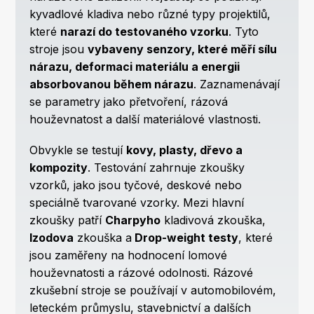
kyvadlové kladiva nebo různé typy projektilů,
které
narazí do testovaného vzorku
. Tyto
stroje jsou
vybaveny senzory, které měří sílu
nárazu, deformaci materiálu a energii
absorbovanou během nárazu
. Zaznamenávají
se parametry jako přetvoření, rázová
houževnatost a další materiálové vlastnosti.
Obvykle se testují
kovy, plasty, dřevo a
kompozity
. Testování zahrnuje zkoušky
vzorků, jako jsou tyčové, deskové nebo
speciálně tvarované vzorky. Mezi hlavní
zkoušky patří
Charpyho
kladivová zkouška,
Izodova
zkouška a
Drop-weight testy
, které
jsou zaměřeny na hodnocení lomové
houževnatosti a rázové odolnosti. Rázové
zkušební stroje se používají v automobilovém,
leteckém průmyslu, stavebnictví a dalších