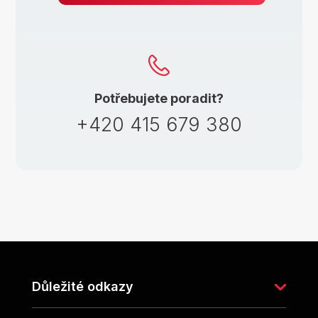
Potřebujete poradit?
+420 415 679 380
Z
á
p
Důležité odkazy
a
t
í