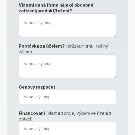
Vlastní daná firma nějaké obdobné
zařízení/produkt/řešení?
Poptávka za účelem?
(průzkum trhu, reálný
zájem)
Cenový rozpočet
Financování
(vlastní zdroje, výběrové řízení z
dotací)