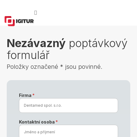
Přejít
na
obsah
Nezávazný
poptávkový
formulář
Položky označené
*
jsou povinné.
Firma
*
Kontaktní osoba
*