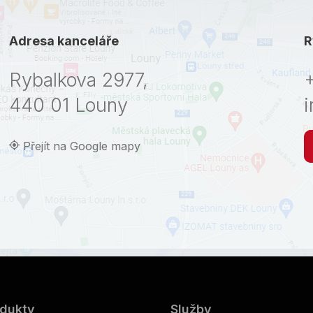
Adresa kanceláře
R
Rybalkova 2977,
440 01 Louny
i
Přejít na Google mapy
dukty
Služby