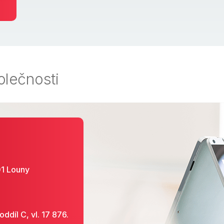
lečnosti
01 Louny
ddíl C, vl. 17 876.