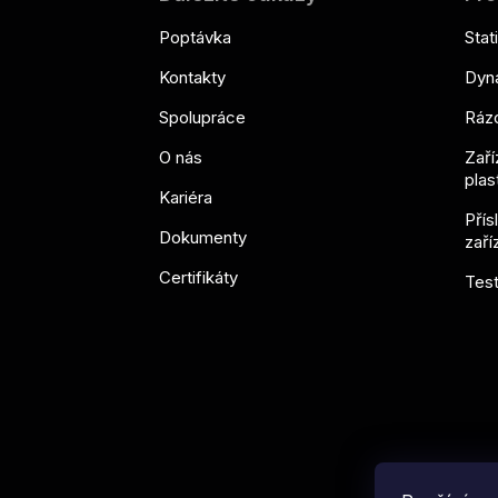
t
í
Poptávka
Stat
Kontakty
Dyna
Spolupráce
Rázo
O nás
Zaří
plas
Kariéra
Přís
Dokumenty
zaří
Certifikáty
Test