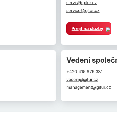
servis@igitur.cz
service@igitur.cz
Přejít na služby
Vedení společ
+420 415 679 381
vedeni@igitur.cz
management@igitur.cz