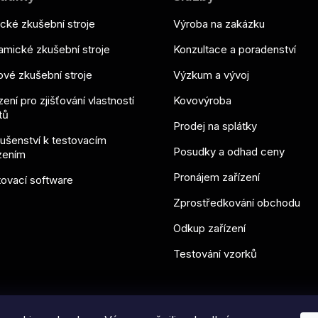
ické zkušební stroje
Výroba na zakázku
mické zkušební stroje
Konzultace a poradenství
vé zkušební stroje
Výzkum a vývoj
zení pro zjišťování vlastností
Kovovýroba
tů
Prodej na splátky
lušenství k testovacím
Posudky a odhad ceny
zením
Pronájem zařízení
ovací software
Zprostředkování obchodu
Odkup zařízení
Testování vzorků