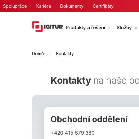
Přejít
Spolupráce
Kariéra
Dokumenty
Certifikáty
na
obsah
Produkty a řešení
Služby
Domů
Kontakty
Kontakty
na naše od
Obchodní oddělení
+420 415 679 380