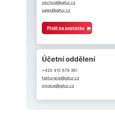
obchod@igitur.cz
sales@igitur.cz
Přejít na poptávku
Účetní oddělení
+420 415 679 381
fakturace@igitur.cz
invoice@igitur.cz