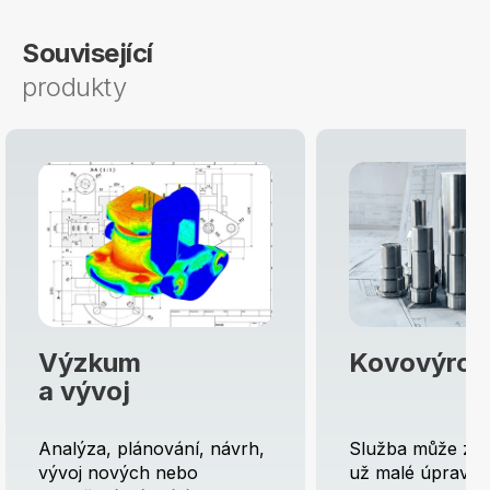
Související
produkty
Výzkum
Kovovýrob
a vývoj
Analýza, plánování, návrh,
Služba může zah
vývoj nových nebo
už malé úpravy 