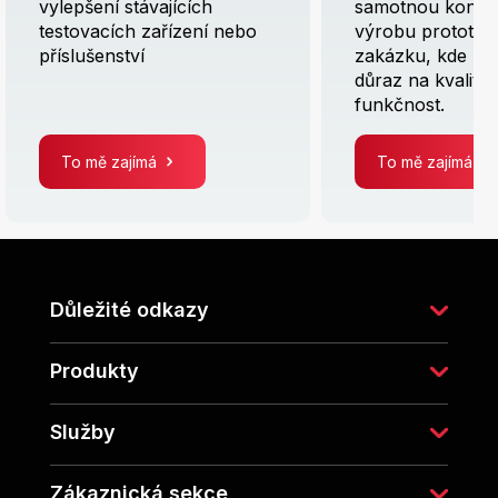
vylepšení stávajících
samotnou konstr
testovacích zařízení nebo
výrobu prototyp
příslušenství
zakázku, kde kl
důraz na kvalitu 
funkčnost.
To mě zajímá
To mě zajímá
Z
á
p
Důležité odkazy
a
t
í
Produkty
Služby
Zákaznická sekce