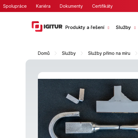
Přejít
Spolupráce
Kariéra
Dokumenty
Certifikáty
na
obsah
Produkty a řešení
Služby
Domů
Služby
Služby přímo na míru