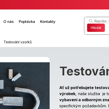
O nás
Poptávka
Kontakty
Hledat
Testování vzorků
Testován
Ať už potřebujete testovat
výrobek
, naše služba je 
vybavení a odborným zn
specifickým požadavkům. P