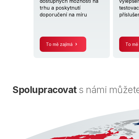
dostupných možností na
vylepšen
žadavků a
trhu a poskytnutí
testovac
a
doporučení na míru
přísluše
To mě zajímá
To mě
Spolupracovat
s námi můžete