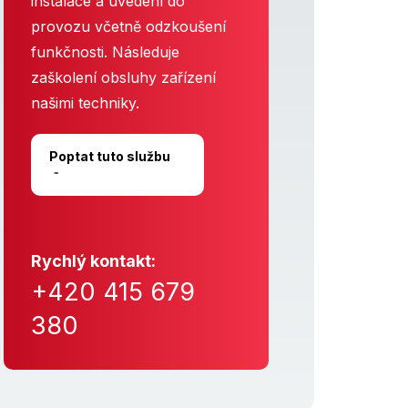
instalace a uvedení do
provozu včetně odzkoušení
funkčnosti. Následuje
zaškolení obsluhy zařízení
našimi techniky.
Poptat tuto službu
Rychlý kontakt:
+420 415 679
380