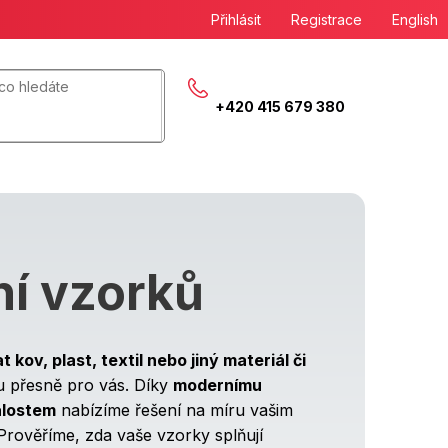
Přihlásit
Registrace
English
+420 415 679 380
í vzorků
 kov, plast, textil nebo jiný materiál či
tu přesně pro vás. Díky
modernímu
alostem
nabízíme řešení na míru vašim
rověříme, zda vaše vzorky splňují