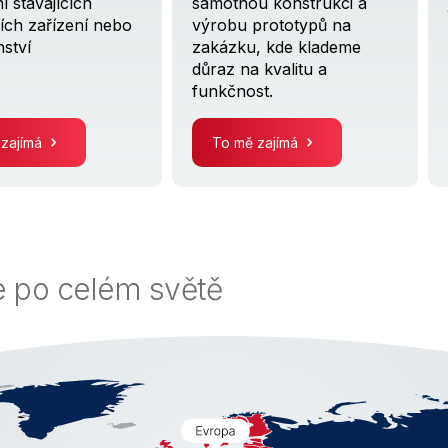
í stávajících
samotnou konstrukci a
ích zařízení nebo
výrobu prototypů na
nství
zakázku, kde klademe
důraz na kvalitu a
funkčnost.
 zajímá
To mě zajímá
 po celém světě