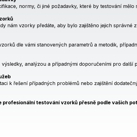
fikace, normy, či jiné požadavky, které by testování mělo 
vzorků
 nám vzorky předáte, aby bylo zajištěno jejich správné z
 vzorků dle vámi stanovených parametrů a metodik, případ
 výsledky, analýzou a případnými doporučeními pro další 
lužeb
aci k řešení případných problémů nebo zajištění dodatečn
 profesionální testování vzorků přesně podle vašich po