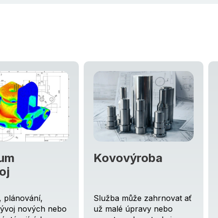
um
Kovovýroba
oj
 plánování,
Služba může zahrnovat ať
vývoj nových nebo
už malé úpravy nebo