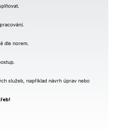
splňovat.
pracování.
ně dle norem.
postup.
ých služeb, například návrh úprav nebo
třeb!