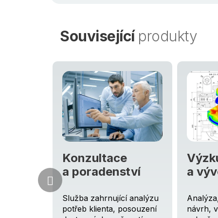
Související
produkty
Konzultace
Výzk
u
a poradenství
a výv
ství pro
Služba zahrnující analýzu
Analýza,
í na
potřeb klienta, posouzení
návrh, 