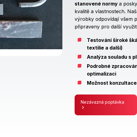
stanovené normy
a posky
kvalitě a vlastnostech. Naší
výrobky odpovídají všem 
připraveny pro další využit
Testování široké šká
textilie a další)
Analýza souladu s p
Podrobné zpracován
optimalizaci
Možnost konzultace 
Nezávazná poptávka