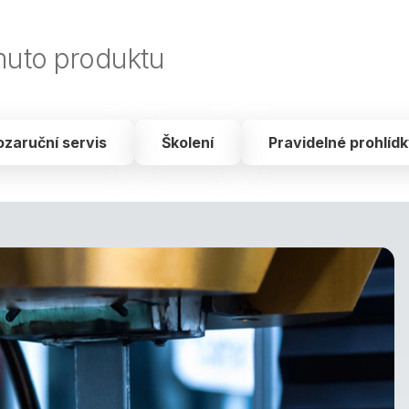
muto produktu
ozaruční servis
Školení
Pravidelné prohlíd