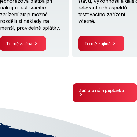
jednorázová platba při
stavu, výkonnosti a další
nákupu testovacího
relevantních aspektů
zařízení aleje možné
testovacího zařízení
rozdělit si náklady na
včetně.
menší, pravidelné splátky.
To mě zajímá
To mě zajímá
Zašlete nám poptávku