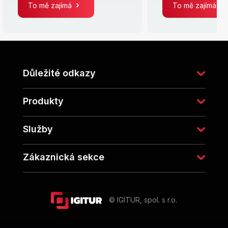
To mě zajímá
To mě zajímá
Z
á
p
Důležité odkazy
a
t
í
Produkty
Služby
Zákaznická sekce
© IGITUR, spol. s r.o.