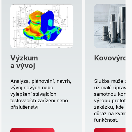
Výzkum
Kovovýrob
a vývoj
Analýza, plánování, návrh,
Služba může zah
vývoj nových nebo
už malé úpravy 
vylepšení stávajících
samotnou konstr
testovacích zařízení nebo
výrobu prototyp
příslušenství
zakázku, kde kl
důraz na kvalitu 
funkčnost.