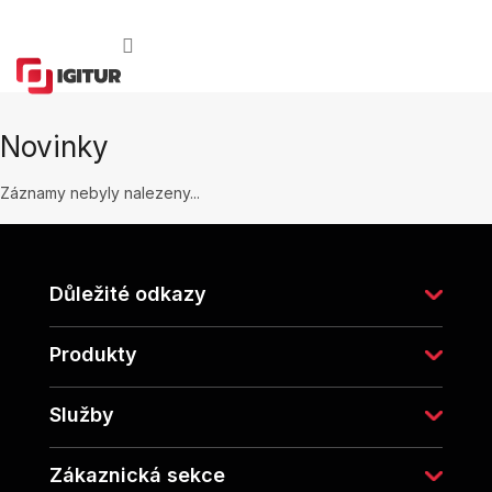
Přejít
na
obsah
Novinky
Záznamy nebyly nalezeny...
Z
á
p
Důležité odkazy
a
t
í
Produkty
Služby
Zákaznická sekce