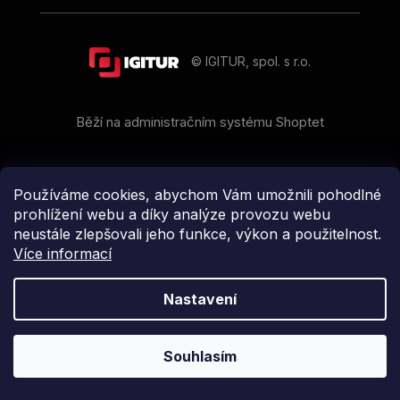
© IGITUR, spol. s r.o.
Běží na administračním systému Shoptet
Copyright 2026
IGITUR, spol. s r.o.
. Všechna práva
vyhrazena.
Používáme cookies, abychom Vám umožnili pohodlné
prohlížení webu a díky analýze provozu webu
neustále zlepšovali jeho funkce, výkon a použitelnost.
Více informací
Nastavení
Souhlasím
Stránky připravujeme