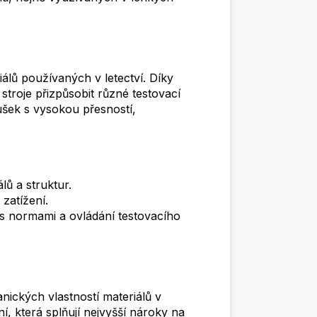
riálů používaných v letectví. Díky
troje přizpůsobit různé testovací
šek s vysokou přesností,
lů a struktur.
 zatížení.
s normami a ovládání testovacího
anických vlastností materiálů v
í, která splňují nejvyšší nároky na