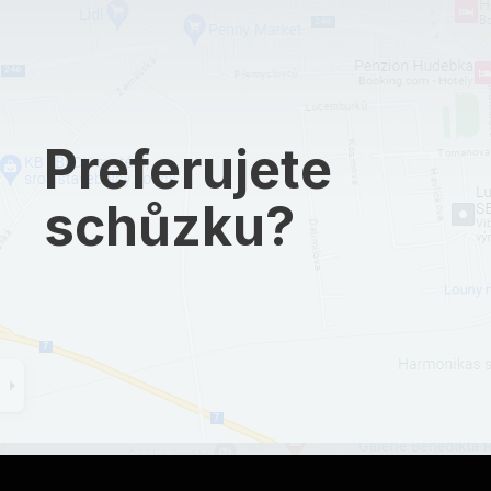
Preferujete
schůzku?
Z
á