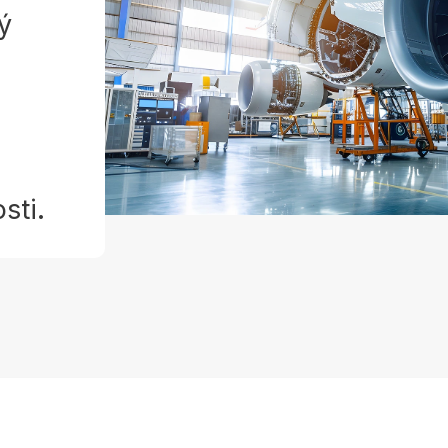
ý
sti.