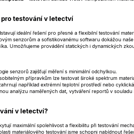
 pro testování v letectví
tavují ideální řešení pro přesné a flexibilní testování mate
kovým senzorům a sofistikovanému softwaru dokážou naše s
ka. Umožňujeme provádění statických i dynamických zkou
gie senzorů zajišťují měření s minimální odchylkou.
sobitelným přípravkům lze testovat široké spektrum materiá
ahrnují například extrémní teplotní prostředí nebo cyklická
ou analýzu naměřených dat, vytváření reportů v souladu 
vání v letectví?
tují maximální spolehlivost a flexibilitu při testování mech
lasti materiálového testování jsme schopni nabídnout řešen