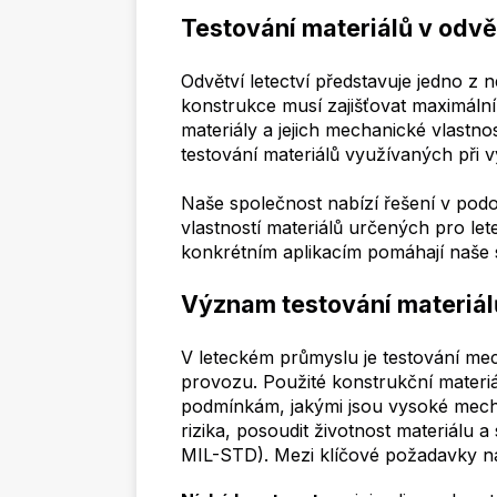
Testování materiálů v odvět
Odvětví letectví představuje jedno z 
konstrukce musí zajišťovat maximáln
materiály a jejich mechanické vlastn
testování materiálů využívaných při v
Naše společnost nabízí řešení v po
vlastností materiálů určených pro le
konkrétním aplikacím pomáhají naše s
Význam testování materiálů
V leteckém průmyslu je testování mec
provozu. Použité konstrukční materiá
podmínkám, jakými jsou vysoké mechan
rizika, posoudit životnost materiálu
MIL-STD). Mezi klíčové požadavky na m