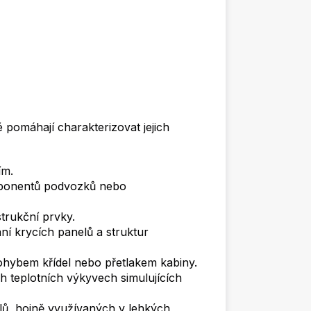
 pomáhají charakterizovat jejich
ím.
komponentů podvozků nebo
trukční prvky.
ání krycích panelů a struktur
ohybem křídel nebo přetlakem kabiny.
h teplotních výkyvech simulujících
lů, hojně využívaných v lehkých