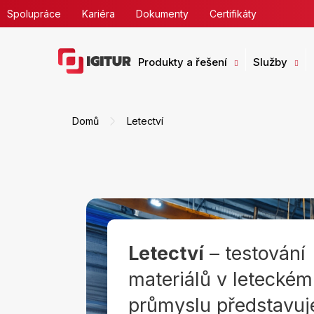
Přejít
Spolupráce
Kariéra
Dokumenty
Certifikáty
na
obsah
Produkty a řešení
Služby
Domů
Letectví
Letectví
– testování
materiálů v leteckém
průmyslu představuj