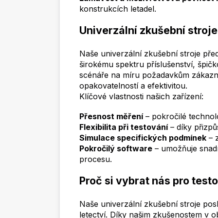
konstrukcích letadel.
Univerzální zkušební stroje
Naše univerzální zkušební stroje předs
širokému spektru příslušenství, špič
scénáře na míru požadavkům zákazní
opakovatelností a efektivitou.
Klíčové vlastnosti našich zařízení:
Přesnost měření
– pokročilé technolo
Flexibilita při testování
– díky přizpů
Simulace specifických podmínek
– z
Pokročilý software
– umožňuje snadn
procesu.
Proč si vybrat nás pro testo
Naše univerzální zkušební stroje posky
letectví. Díky našim zkušenostem v ob