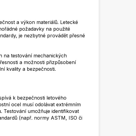
pečnost a výkon materiálů. Letecké
imořádné požadavky na použité
andardy, je nezbytné provádět přesné
ch na testování mechanických
přesnosti a možnosti přizpůsobení
í kvality a bezpečnosti.
spívá k bezpečnosti letového
nostní ocel musí odolávat extrémním
. Testování umožňuje identifikovat
 standardů (např. normy ASTM, ISO či