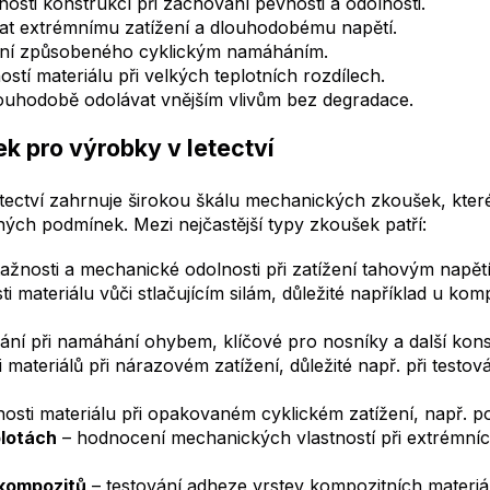
osti konstrukcí při zachování pevnosti a odolnosti.
at extrémnímu zatížení a dlouhodobému napětí.
ání způsobeného cyklickým namáháním.
stí materiálu při velkých teplotních rozdílech.
ouhodobě odolávat vnějším vlivům bez degradace.
 pro výrobky v letectví
tectví zahrnuje širokou škálu mechanických zkoušek, které
ných podmínek. Mezi nejčastější typy zkoušek patří:
tažnosti a mechanické odolnosti při zatížení tahovým napět
ti materiálu vůči stlačujícím silám, důležité například u 
ní při namáhání ohybem, klíčové pro nosníky a další kons
 materiálů při nárazovém zatížení, důležité např. při testov
osti materiálu při opakovaném cyklickém zatížení, např. p
plotách
– hodnocení mechanických vlastností při extrémníc
kompozitů
– testování adheze vrstev kompozitních materiá