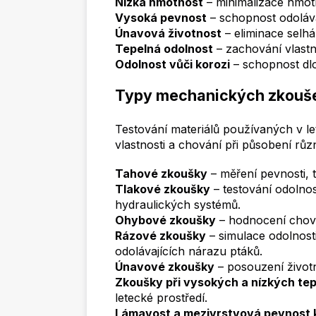
Nízká hmotnost
– minimalizace hmotn
Vysoká pevnost
– schopnost odoláv
Únavová životnost
– eliminace selh
Tepelná odolnost
– zachování vlastno
Odolnost vůči korozi
– schopnost dl
Typy mechanických zkoušek
Testování materiálů používaných v le
vlastnosti a chování při působení růz
Tahové zkoušky
– měření pevnosti, 
Tlakové zkoušky
– testování odolnos
hydraulických systémů.
Ohybové zkoušky
– hodnocení chová
Rázové zkoušky
– simulace odolnosti
odolávajících nárazu ptáků.
Únavové zkoušky
– posouzení životn
Zkoušky při vysokých a nízkých te
letecké prostředí.
Lámavost a mezivrstvová pevnost 