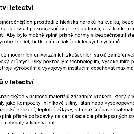
ví letectví
nejnáročnějších prostředí z hlediska nároků na kvalitu, bez
í spolehlivost při současné úspoře hmotnosti, což klade m
osti. Aby bylo možné splnit přísné normy a bezpečnostní st
ýrobě letadel, helikoptér a dalších leteckých systémů.
době moderních univerzálních zkušebních strojů zaměřený
tecký průmysl. Díky pokročilým technologiím, vysoké míře 
troje výrobcům a vývojovým institucím dosahovat maximáln
 v letectví
hanických vlastností materiálů zásadním krokem, který při
ly jako kompozity, hliníkové slitiny, titan nebo vysokopev
ické zatížení, teplotní výkyvy, vibrace či únava materiálu
 a splnit přísné požadavky na certifikace dle předepsaných
ateriály v letectví patří: