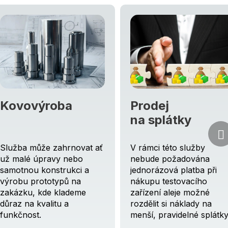
Prodej
Posudky
na splátky
a odhad ceny
V rámci této služby
Detailní posouzení a
nebude požadována
zhodnocení technického
jednorázová platba při
stavu, výkonnosti a další
nákupu testovacího
relevantních aspektů
zařízení aleje možné
testovacího zařízení
rozdělit si náklady na
včetně.
menší, pravidelné splátky.