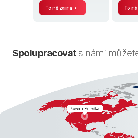
To mě zajímá
To mě
Spolupracovat
s námi můžete