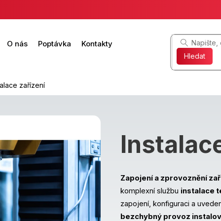
O nás
Poptávka
Kontakty
Hledat
talace zařízení
Instalac
Zapojení a zprovoznění zař
komplexní službu
instalace 
zapojení, konfiguraci a uveden
bezchybný provoz instalo