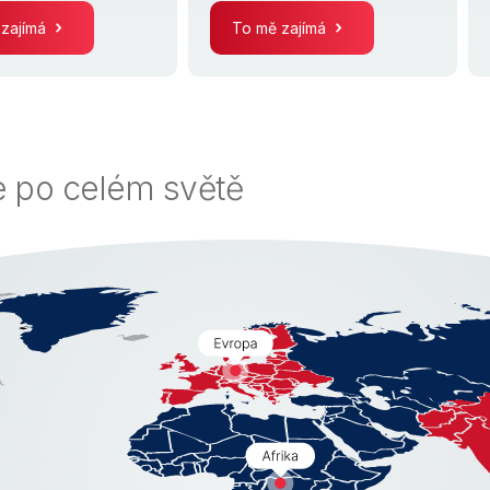
 zajímá
To mě zajímá
 po celém světě