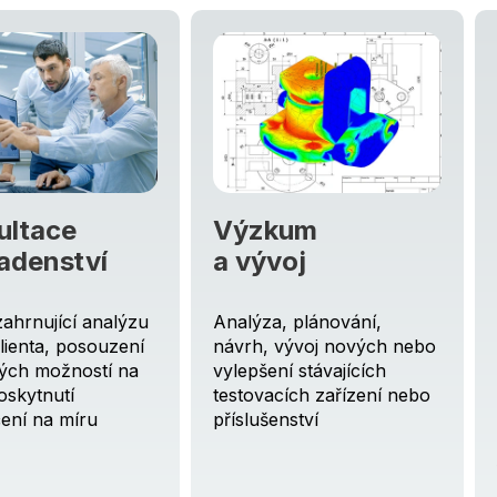
um
Kovovýroba
oj
 plánování,
Služba může zahrnovat ať
vývoj nových nebo
už malé úpravy nebo
í stávajících
samotnou konstrukci a
ích zařízení nebo
výrobu prototypů na
nství
zakázku, kde klademe
důraz na kvalitu a
funkčnost.