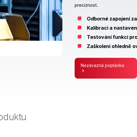
preciznost.
Odborné zapojení zař
Kalibraci a nastaven
Testování funkcí pro
Zaškolení ohledně ov
Nezávazná poptávka
oduktu