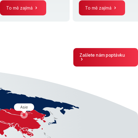
To mě zajímá
To mě zajímá
Zašlete nám poptávku